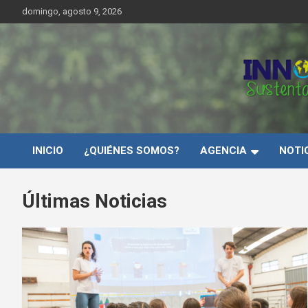
Saltar
domingo, agosto 9, 2026
al
contenido
Innovar Sustentabilida
INICIO
¿QUIÉNES SOMOS?
AGENCIA
NOTI
Últimas Noticias