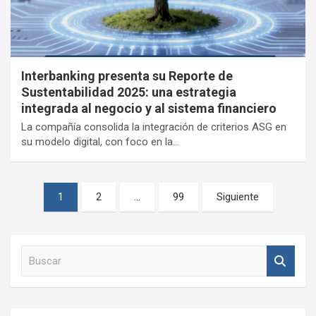
Interbanking presenta su Reporte de
Sustentabilidad 2025: una estrategia
integrada al negocio y al sistema financiero
La compañía consolida la integración de criterios ASG en
su modelo digital, con foco en la…
Paginación
1
2
…
99
Siguiente
de
entradas
B
u
s
c
a