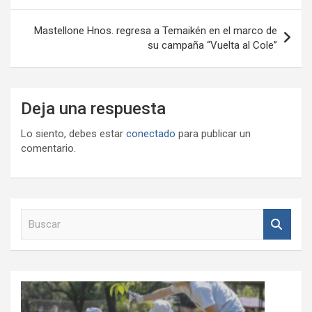
entradas
Mastellone Hnos. regresa a Temaikén en el marco de
su campaña “Vuelta al Cole”
Deja una respuesta
Lo siento, debes estar
conectado
para publicar un
comentario.
B
u
s
c
a
r