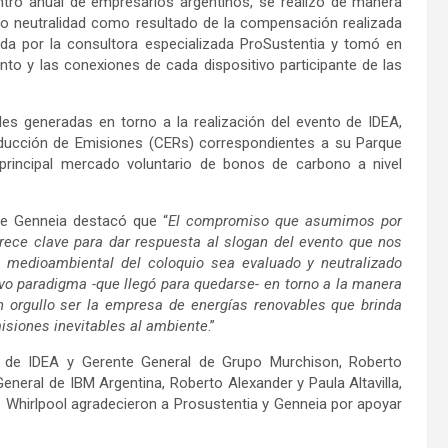
ntro anual de empresarios argentinos, se realizó de manera
rbono neutralidad como resultado de la compensación realizada
ada por la consultora especializada ProSustentia y tomó en
nto y las conexiones de cada dispositivo participante de las
les generadas en torno a la realización del evento de IDEA,
educción de Emisiones (CERs) correspondientes a su Parque
 principal mercado voluntario de bonos de carbono a nivel
de Genneia destacó que “
El compromiso que asumimos por
ece clave para dar respuesta al slogan del evento que nos
 medioambiental del coloquio sea evaluado y neutralizado
vo paradigma -que llegó para quedarse- en torno a la manera
 orgullo ser la empresa de energías renovables que brinda
isiones inevitables al ambiente
.”
te de IDEA y Gerente General de Grupo Murchison, Roberto
eneral de IBM Argentina, Roberto Alexander y Paula Altavilla,
e Whirlpool agradecieron a Prosustentia y Genneia por apoyar