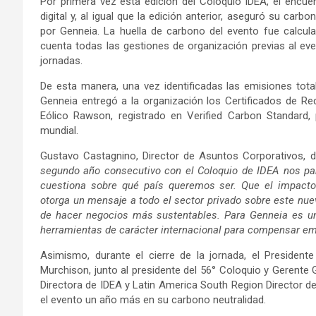
Por primera vez esta edición del Coloquio IDEA, el encue
digital y, al igual que la edición anterior, aseguró su ca
por Genneia. La huella de carbono del evento fue calcul
cuenta todas las gestiones de organización previas al eve
jornadas.
De esta manera, una vez identificadas las emisiones tota
Genneia entregó a la organización los Certificados de R
Eólico Rawson, registrado en Verified Carbon Standard,
mundial.
Gustavo Castagnino, Director de Asuntos Corporativos, 
segundo año consecutivo con el Coloquio de IDEA nos par
cuestiona sobre qué país queremos ser. Que el impacto
otorga un mensaje a todo el sector privado sobre este nue
de hacer negocios más sustentables. Para Genneia es un
herramientas de carácter internacional para compensar em
Asimismo, durante el cierre de la jornada, el Presiden
Murchison, junto al presidente del 56° Coloquio y Gerente G
Directora de IDEA y Latin America South Region Director d
el evento un año más en su carbono neutralidad.