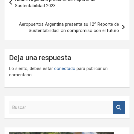
de
Sustentabilidad 2023
entradas
Aeropuertos Argentina presenta su 12º Reporte de
Sustentabilidad: Un compromiso con el futuro
Deja una respuesta
Lo siento, debes estar
conectado
para publicar un
comentario.
B
u
s
c
a