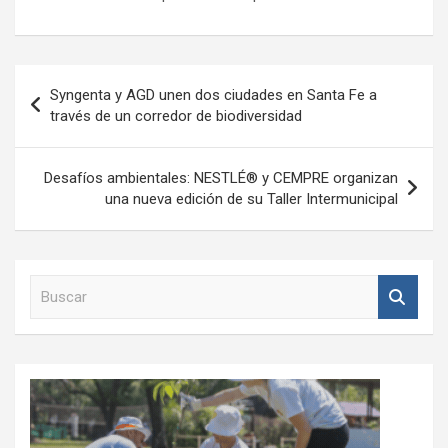
Navegación
Syngenta y AGD unen dos ciudades en Santa Fe a
de
través de un corredor de biodiversidad
entradas
Desafíos ambientales: NESTLÉ® y CEMPRE organizan
una nueva edición de su Taller Intermunicipal
B
u
s
c
a
r