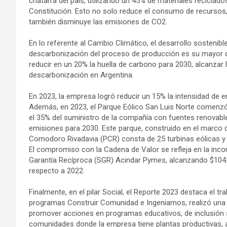
chatarra del país, utilizando un 45% de materiales reciclado
Constitución. Esto no solo reduce el consumo de recursos,
también disminuye las emisiones de CO2.
En lo referente al Cambio Climático, el desarrollo sostenibl
descarbonización del proceso de producción es su mayor des
reducir en un 20% la huella de carbono para 2030, alcanzar l
descarbonización en Argentina.
En 2023, la empresa logró reducir un 15% la intensidad de 
Además, en 2023, el Parque Eólico San Luis Norte comenzó a
el 35% del suministro de la compañía con fuentes renovab
emisiones para 2030. Este parque, construido en el marco 
Comodoro Rivadavia (PCR) consta de 25 turbinas eólicas y p
El compromiso con la Cadena de Valor se refleja en la inco
Garantía Recíproca (SGR) Acindar Pymes, alcanzando $104.0
respecto a 2022.
Finalmente, en el pilar Social, el Reporte 2023 destaca el t
programas Construir Comunidad e Ingeniamos, realizó una i
promover acciones en programas educativos, de inclusión so
comunidades donde la empresa tiene plantas productivas, 