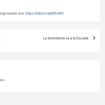
 ingresando acá:
https://lnkd.in/da9D6vWU
La Serenísima va a la Escuela
rio.