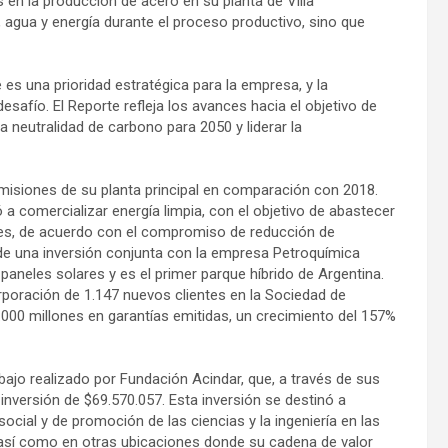
s en la producción de acero en su planta de Villa
 agua y energía durante el proceso productivo, sino que
e es una prioridad estratégica para la empresa, y la
afío. El Reporte refleja los avances hacia el objetivo de
a neutralidad de carbono para 2050 y liderar la
emisiones de su planta principal en comparación con 2018.
 comercializar energía limpia, con el objetivo de abastecer
les, de acuerdo con el compromiso de reducción de
de una inversión conjunta con la empresa Petroquímica
aneles solares y es el primer parque híbrido de Argentina.
rporación de 1.147 nuevos clientes en la Sociedad de
00 millones en garantías emitidas, un crecimiento del 157%
rabajo realizado por Fundación Acindar, que, a través de sus
nversión de $69.570.057. Esta inversión se destinó a
cial y de promoción de las ciencias y la ingeniería en las
así como en otras ubicaciones donde su cadena de valor