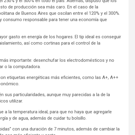
el 250% y el 500% en todo el país. Además, dispuso que los
osto de producción sea más caro. En el caso de la
politana de Buenos Aires que oscilan entre el 120% y el 300%.
rro y consumo responsable para tener una economía que
yor gasto en energía de los hogares. El tip ideal es conseguir
islamiento, así como cortinas para el control de la
el más importante: desenchufar los electrodomésticos y no
ular o la computadora.
 con etiquetas energéticas más eficientes, como las A+, A++
económico.
n sus particularidades, aunque muy parecidas a la de la
cos utilizar.
ue a la temperatura ideal, para que no haya que agregarle
gía y de agua, además de cuidar tu bolsillo.
pidas” con una duración de 7 minutos, además de cambiar la