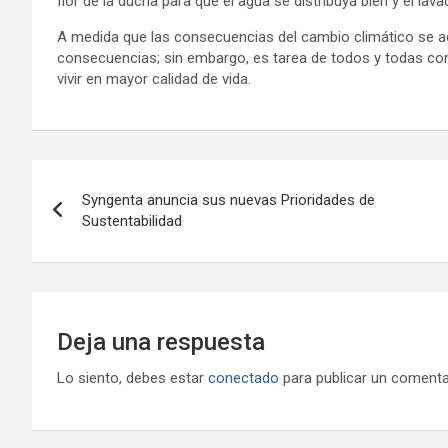
flor de la ducha para que el agua se distribuya bien y el lav
A medida que las consecuencias del cambio climático se a
consecuencias; sin embargo, es tarea de todos y todas c
vivir en mayor calidad de vida.
Navegación
Syngenta anuncia sus nuevas Prioridades de
de
Sustentabilidad
entradas
Deja una respuesta
Lo siento, debes estar
conectado
para publicar un comenta