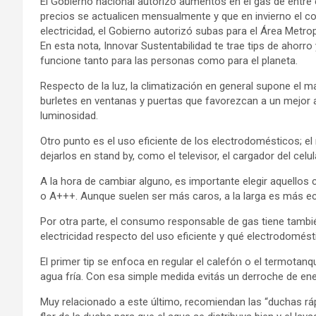
El Gobierno nacional autorizó aumentos en el gas de entre 
precios se actualicen mensualmente y que en invierno el c
electricidad, el Gobierno autorizó subas para el Área Metro
En esta nota, Innovar Sustentabilidad te trae tips de aho
funcione tanto para las personas como para el planeta.
Respecto de la luz, la climatización en general supone el ma
burletes en ventanas y puertas que favorezcan a un mejor a
luminosidad.
Otro punto es el uso eficiente de los electrodomésticos; 
dejarlos en stand by, como el televisor, el cargador del cel
A la hora de cambiar alguno, es importante elegir aquellos
o A+++. Aunque suelen ser más caros, a la larga es más 
Por otra parte, el consumo responsable de gas tiene tambié
electricidad respecto del uso eficiente y qué electrodomésti
El primer tip se enfoca en regular el calefón o el termotanq
agua fría. Con esa simple medida evitás un derroche de ener
Muy relacionado a este último, recomiendan las “duchas rá