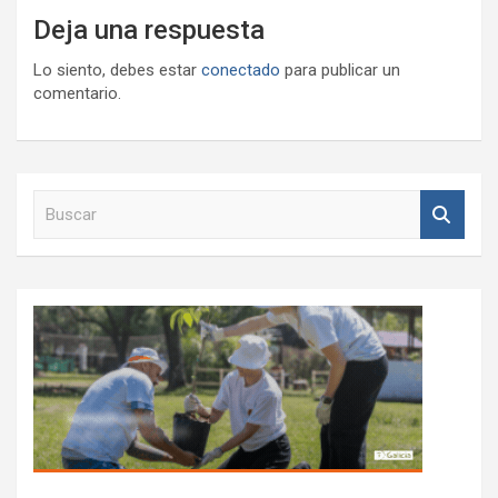
Deja una respuesta
Lo siento, debes estar
conectado
para publicar un
comentario.
B
u
s
c
a
r