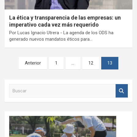
La ética y transparencia de las empresas: un
imperativo cada vez más requerido
Por Lucas Ignacio Utrera - La agenda de los ODS ha
generado nuevos mandatos éticos para…
Paginación
Anterior
1
…
12
13
de
entradas
B
u
s
c
a
r