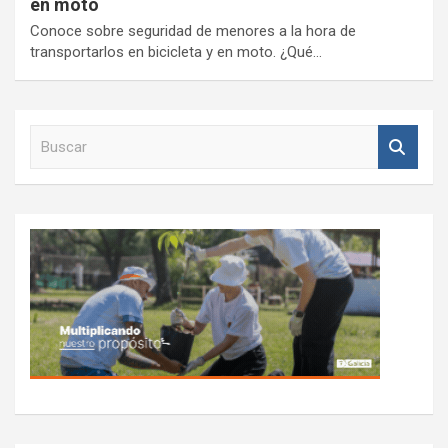
en moto
Conoce sobre seguridad de menores a la hora de
transportarlos en bicicleta y en moto. ¿Qué…
B
u
s
c
a
r