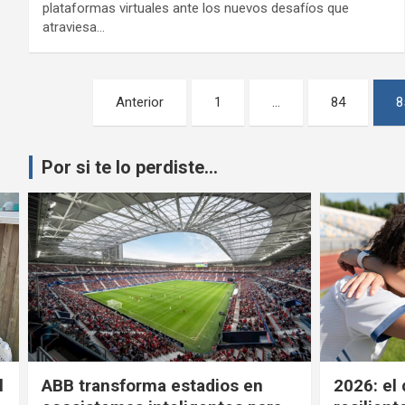
plataformas virtuales ante los nuevos desafíos que
atraviesa…
Paginación
Anterior
1
…
84
8
de
entradas
Por si te lo perdiste...
l
ABB transforma estadios en
2026: el