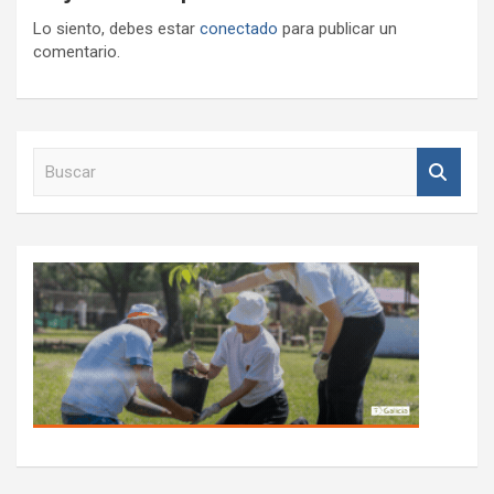
Lo siento, debes estar
conectado
para publicar un
comentario.
B
u
s
c
a
r