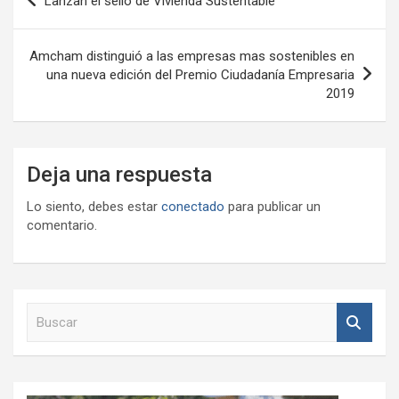
Lanzan el sello de Vivienda Sustentable
de
entradas
Amcham distinguió a las empresas mas sostenibles en
una nueva edición del Premio Ciudadanía Empresaria
2019
Deja una respuesta
Lo siento, debes estar
conectado
para publicar un
comentario.
B
u
s
c
a