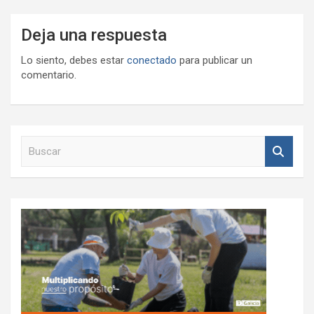
Deja una respuesta
Lo siento, debes estar
conectado
para publicar un
comentario.
B
u
s
c
a
r