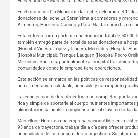
En el marco del Mes de la Leche, la compañía refuerza s
En el marco del Día Mundial de la Leche, celebrado el 1° de
donaciones de leche La Serenísima a comedores y merende
Alimentos, Haciendo Camino y Pata Pila, tal como hizo el 
Esta entrega forma parte de una donación total de 50.000 l
también entregó parte del total de esas donaciones a hospi
(Hospital Vicente López y Planes); Mercedes (Hospital Blas 
(Hospital Municipal); Trenque Lauquen (Hospital Pedro Orell
Mercedes, San Luis, puntualmente al hospital Policlínico 
comunidades donde la empresa tiene operaciones.
Esta acción se enmarca en las políticas de responsabilida
una alimentación saludable, accesible y con impacto positi
La leche es uno de los alimentos más completos por la var
rica y simple de aportarle al cuerpo nutrientes importantes 
alimentación saludable, cumpliendo un rol clave en todas las
Mastellone Hnos. es una empresa nacional líder en la elab
95 años de trayectoria, trabaja día a día para ofrecer prod
necesidades de los consumidores argentinos. Su labor const