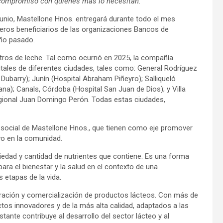
u compromiso
con quienes más lo necesitan.
 junio, Mastellone Hnos. entregará durante todo el mes
ros beneficiarios de las organizaciones Bancos de
año pasado.
itros de leche. Tal como ocurrió en 2025, la compañía
tales de diferentes ciudades, tales como: General Rodríguez
Dubarry); Junín (Hospital Abraham Piñeyro); Salliqueló
ana); Canals, Córdoba (Hospital San Juan de Dios); y Villa
Regional Juan Domingo Perón. Todas estas ciudades,
d social de Mastellone Hnos., que tienen como eje promover
vo en la comunidad.
iedad y cantidad de nutrientes que contiene. Es una forma
para el bienestar y la salud en el contexto de una
 etapas de la vida.
oración y comercialización de productos lácteos. Con más de
uctos innovadores y de la más alta calidad, adaptados a las
ante contribuye al desarrollo del sector lácteo y al