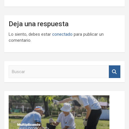
Deja una respuesta
Lo siento, debes estar
conectado
para publicar un
comentario.
B
u
s
c
a
r