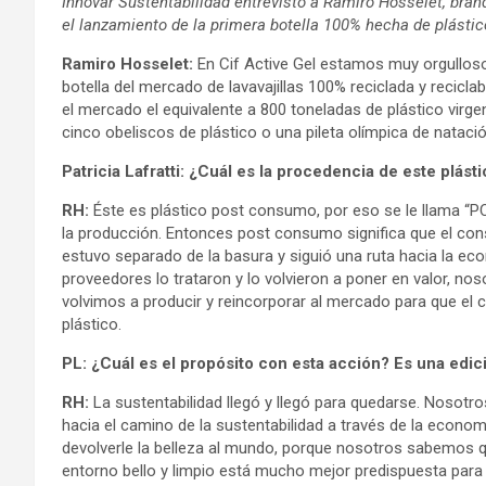
Innovar Sustentabilidad entrevistó a Ramiro Hosselet, bra
el lanzamiento de la primera botella 100% hecha de plástic
Ramiro Hosselet:
En Cif Active Gel estamos muy orgullos
botella del mercado de lavavajillas 100% reciclada y recicl
el mercado el equivalente a 800 toneladas de plástico virge
cinco obeliscos de plástico o una pileta olímpica de natació
Patricia Lafratti: ¿Cuál es la procedencia de este plást
RH:
Éste es plástico post consumo, por eso se le llama “PC
la producción. Entonces post consumo significa que el co
estuvo separado de la basura y siguió una ruta hacia la eco
proveedores lo trataron y lo volvieron a poner en valor, no
volvimos a producir y reincorporar al mercado para que el co
plástico.
PL: ¿Cuál es el propósito con esta acción? Es una edic
RH:
La sustentabilidad llegó y llegó para quedarse. Nosot
hacia el camino de la sustentabilidad a través de la econom
devolverle la belleza al mundo, porque nosotros sabemos qu
entorno bello y limpio está mucho mejor predispuesta para 