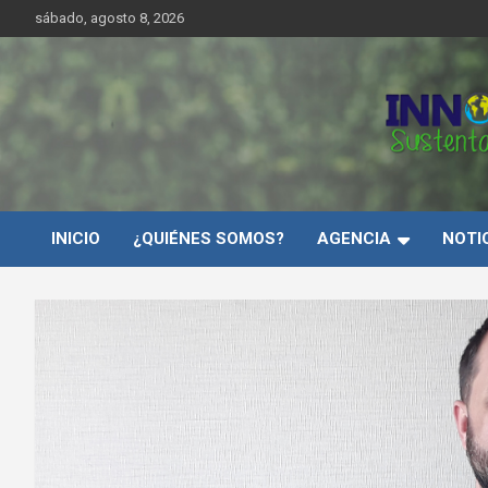
Saltar
sábado, agosto 8, 2026
al
contenido
Innovar Sustentabilida
INICIO
¿QUIÉNES SOMOS?
AGENCIA
NOTI