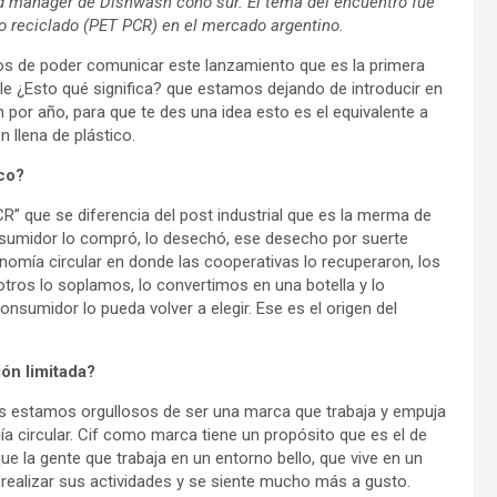
nd manager de Dishwash cono sur. El tema del encuentro fue
o reciclado (PET PCR) en el mercado argentino.
os de poder comunicar este lanzamiento que es la primera
able ¿Esto qué significa? que estamos dejando de introducir en
n por año, para que te des una idea esto es el equivalente a
n llena de plástico.
ico?
R” que se diferencia del post industrial que es la merma de
nsumidor lo compró, lo desechó, ese desecho por suerte
nomía circular en donde las cooperativas lo recuperaron, los
sotros lo soplamos, lo convertimos en una botella y lo
nsumidor lo pueda volver a elegir. Ese es el origen del
ión limitada?
ros estamos orgullosos de ser una marca que trabaja y empuja
ía circular. Cif como marca tiene un propósito que es el de
e la gente que trabaja en un entorno bello, que vive en un
realizar sus actividades y se siente mucho más a gusto.