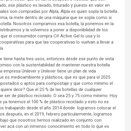
do, ese plástico es lavado, triturado y puesto en valor en
les son compradas por Alpla, Alpla es quien sopla la botella
rma, la mete dentro de una máquina que se sopla como si
otella. Nosotros compramos esa botella, la ponemos en la
distribuimos y la volvemos a poner a disponibilidad de los
que el consumidor compra Cif Active Gel lo usa y lo
cooperativas para que las cooperativas lo vuelvan a llevar a
a.
ue tiene hasta tres usos, entonces desde ese punto de vista
iso con la sustentabilidad de mantener nuestra botella
a empresa Unilever y Unilever tiene un plan de vida
que es medioambiente y plásticos, que es que para el 2025
ompostados o aptos para compostaje y que como mínimo el
uiere decir? Que el 25 % de las botellas de cualquier
ue ser de plástico reciclado. O sea 25 y 75 como mínimo. Hoy
 ya tenemos el 100 % de plástico reciclado y esto no es
os trabajando desde el año 2014 donde logramos colocar el
os después, en el 2019, febrero particularmente, logramos
rabajo que nosotros hemos realizado en conjunto con
lever acá con un inmenso conocimiento en todo lo que es