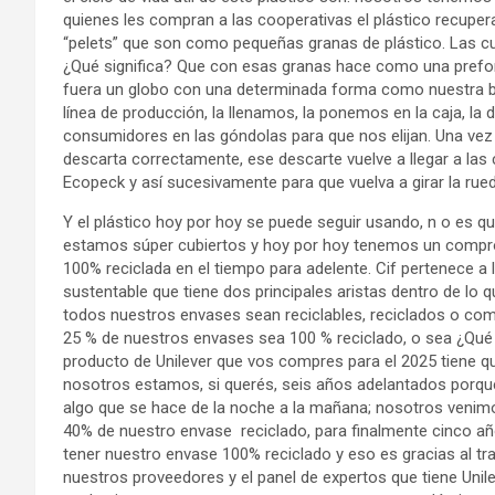
quienes les compran a las cooperativas el plástico recupera
“pelets” que son como pequeñas granas de plástico. Las cua
¿Qué significa? Que con esas granas hace como una prefo
fuera un globo con una determinada forma como nuestra b
línea de producción, la llenamos, la ponemos en la caja, la 
consumidores en las góndolas para que nos elijan. Una vez 
descarta correctamente, ese descarte vuelve a llegar a las 
Ecopeck y así sucesivamente para que vuelva a girar la rued
Y el plástico hoy por hoy se puede seguir usando, n o es q
estamos súper cubiertos y hoy por hoy tenemos un comprom
100% reciclada en el tiempo para adelente. Cif pertenece a l
sustentable que tiene dos principales aristas dentro de lo 
todos nuestros envases sean reciclables, reciclados o c
25 % de nuestros envases sea 100 % reciclado, o sea ¿Qué q
producto de Unilever que vos compres para el 2025 tiene q
nosotros estamos, si querés, seis años adelantados porque
algo que se hace de la noche a la mañana; nosotros venim
40% de nuestro envase reciclado, para finalmente cinco añ
tener nuestro envase 100% reciclado y eso es gracias al t
nuestros proveedores y el panel de expertos que tiene Uni