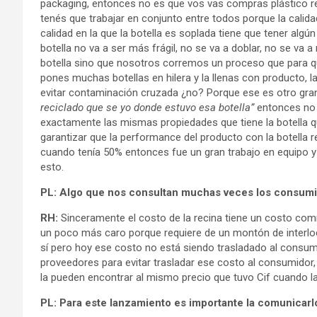
packaging, entonces no es que vos vas compras plástico rec
tenés que trabajar en conjunto entre todos porque la calida
calidad en la que la botella es soplada tiene que tener algú
botella no va a ser más frágil, no se va a doblar, no se va
botella sino que nosotros corremos un proceso que para qu
pones muchas botellas en hilera y la llenas con producto, l
evitar contaminación cruzada ¿no? Porque ese es otro gra
reciclado que se yo donde estuvo esa botella”
entonces no l
exactamente las mismas propiedades que tiene la botella qu
garantizar que la performance del producto con la botella 
cuando tenía 50% entonces fue un gran trabajo en equipo y
esto.
PL: Algo que nos consultan muchas veces los consumi
RH:
Sinceramente el costo de la recina tiene un costo c
un poco más caro porque requiere de un montón de interlo
sí pero hoy ese costo no está siendo trasladado al consu
proveedores para evitar trasladar ese costo al consumidor,
la pueden encontrar al mismo precio que tuvo Cif cuando la 
PL: Para este lanzamiento es importante la comunicarlo