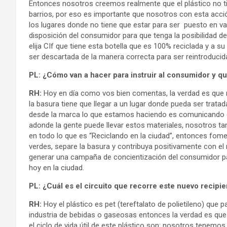
Entonces nosotros creemos realmente que el plástico no tie
barrios, por eso es importante que nosotros con esta acció
los lugares donde no tiene que estar para ser puesto en v
disposición del consumidor para que tenga la posibilidad de,
elija CIf que tiene esta botella que es 100% reciclada y a s
ser descartada de la manera correcta para ser reintroduc
PL: ¿Cómo van a hacer para instruir al consumidor y qu
RH:
Hoy en día como vos bien comentas, la verdad es que
la basura tiene que llegar a un lugar donde pueda ser trat
desde la marca lo que estamos haciendo es comunicando d
adonde la gente puede llevar estos materiales, nosotros t
en todo lo que es “Reciclando en la ciudad”, entonces fo
verdes, separe la basura y contribuya positivamente con e
generar una campaña de concientización del consumidor par
hoy en la ciudad.
PL: ¿Cuál es el circuito que recorre este nuevo recipie
RH:
Hoy el plástico es pet (tereftalato de polietileno) que p
industria de bebidas o gaseosas entonces la verdad es que
el ciclo de vida útil de este plástico son: nosotros tenem