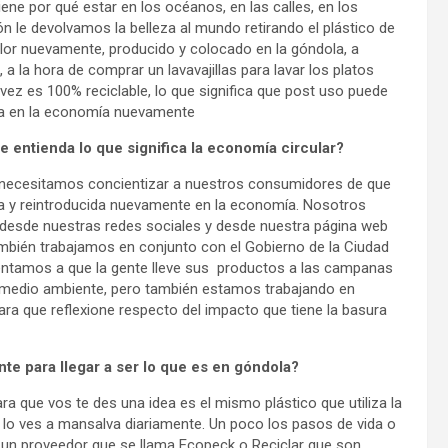
ne por qué estar en los océanos, en las calles, en los
n le devolvamos la belleza al mundo retirando el plástico de
alor nuevamente, producido y colocado en la góndola, a
 a la hora de comprar un lavavajillas para lavar los platos
u vez es 100% reciclable, lo que significa que post uso puede
ida en la economía nuevamente
e entienda lo que significa la economía circular?
 necesitamos concientizar a nuestros consumidores de que
ada y reintroducida nuevamente en la economía. Nosotros
esde nuestras redes sociales y desde nuestra página web
ambién trabajamos en conjunto con el Gobierno de la Ciudad
mentamos a que la gente lleve sus productos a las campanas
l medio ambiente, pero también estamos trabajando en
a que reflexione respecto del impacto que tiene la basura
nte para llegar a ser lo que es en góndola?
ara que vos te des una idea es el mismo plástico que utiliza la
 lo ves a mansalva diariamente. Un poco los pasos de vida o
os un proveedor que se llama Ecopeck o Reciclar que son