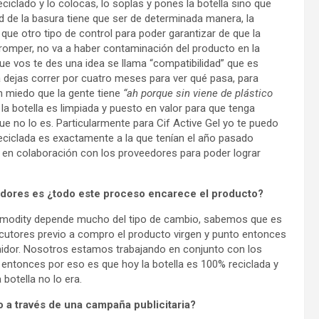
iclado y lo colocas, lo soplas y pones la botella sino que
d de la basura tiene que ser de determinada manera, la
n que otro tipo de control para poder garantizar de que la
 a romper, no va a haber contaminación del producto en la
e vos te des una idea se llama “compatibilidad” que es
a dejas correr por cuatro meses para ver qué pasa, para
n miedo que la gente tiene
“ah porque sin viene de plástico
a botella es limpiada y puesto en valor para que tenga
e no lo es. Particularmente para Cif Active Gel yo te puedo
reciclada es exactamente a la que tenían el año pasado
 en colaboración con los proveedores para poder lograr
dores es ¿todo este proceso encarece el producto?
ommodity depende mucho del tipo de cambio, sabemos que es
cutores previo a compro el producto virgen y punto entonces
midor. Nosotros estamos trabajando en conjunto con los
 entonces por eso es que hoy la botella es 100% reciclada y
botella no lo era.
 a través de una campaña publicitaria?