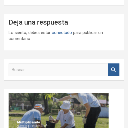
Deja una respuesta
Lo siento, debes estar
conectado
para publicar un
comentario.
B
u
s
c
a
r