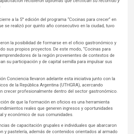
apacitación recibieron diplomas que certifican su recorrido y
s
 cierre a la 5° edición del programa “Cocinas para crecer” en
que se realizó por quinto año consecutivo en la ciudad, tuvo
eron la posibilidad de formarse en el oficio gastronómico y
ando sus propios proyectos. De este modo, “Cocinas para
 emprendedores de la región provenientes de contextos de
can su participación y de capital semilla para impulsar sus
ón Conciencia llevaron adelante esta iniciativa junto con la
icos de la República Argentina (UTHGRA), acercando
n crecer profesionalmente dentro del sector gastronómico.
icción de que la formación en oficios es una herramienta
rendimientos reales que generen ingresos y oportunidades
ocial y económico de sus comunidades.
ncias de capacitación grupales e individuales que abarcaron
ión y pastelería, además de contenidos orientados al armado