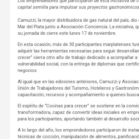
Los emprendedores que participaron de esta iniciativa de c
capital semilla para impulsar sus proyectos gastronómico
Camuzzi, la mayor distribuidora de gas natural del país, dio
Mar del Plata junto a Asociación Conciencia. La iniciativa, 
su jornada de cierre este lunes 17 de noviembre.
En esta ocasión, más de 30 participantes marplatenses tuvi
adquirir las herramientas necesarias para seguir desarroll
crecer” cierra otro año de trabajo dedicado a acompañar a
vulnerabilidad social, con la entrega de diplomas que certifi
negocios.
Al igual que en las ediciones anteriores, Camuzzi y Asociaci
Unión de Trabajadores del Turismo, Hoteleros y Gastronóm
capacitación, recursos y acompañamiento a quienes busca
El espíritu de “Cocinas para crecer” se sostiene en la conv
transformadora, capaz de convertir ideas iniciales en emp
para los participantes, aportando también al desarrollo s
A lo largo del año, los emprendedores participaron de insta
técnicas de cocción, manipulación de alimentos, panificac