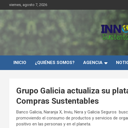
Saltar
viernes, agosto 7, 2026
al
contenido
Innovar Sustentabilida
INICIO
¿QUIÉNES SOMOS?
AGENCIA
NOTI
Grupo Galicia actualiza su pla
Compras Sustentables
Banco Galicia, Naranja X, Inviu, Nera y Galicia Seguros b
promoviendo el consumo de productos y servicios de orga
positivo en las personas y en el planeta.