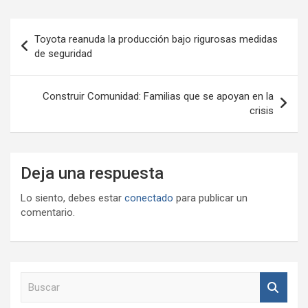
Navegación
Toyota reanuda la producción bajo rigurosas medidas
de
de seguridad
entradas
Construir Comunidad: Familias que se apoyan en la
crisis
Deja una respuesta
Lo siento, debes estar
conectado
para publicar un
comentario.
B
u
s