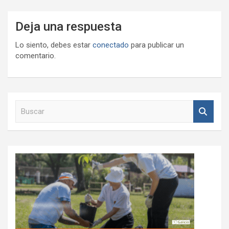
Deja una respuesta
Lo siento, debes estar
conectado
para publicar un
comentario.
B
u
s
c
a
r