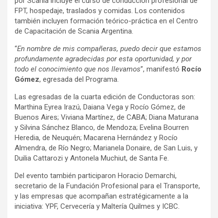
por Scania incluye el curso de conducción profesional de
FPT, hospedaje, traslados y comidas. Los contenidos
también incluyen formación teórico-práctica en el Centro
de Capacitación de Scania Argentina.
“
En nombre de mis compañeras, puedo decir que estamos
profundamente agradecidas por esta oportunidad, y por
todo el conocimiento que nos llevamos
”, manifestó
Rocío
Gómez
, egresada del Programa.
Las egresadas de la cuarta edición de Conductoras son:
Marthina Eyrea Irazú, Daiana Vega y Rocío Gómez, de
Buenos Aires; Viviana Martínez, de CABA; Diana Maturana
y Silvina Sánchez Blanco, de Mendoza; Evelina Bourren
Heredia, de Neuquén; Macarena Hernández y Rocío
Almendra, de Río Negro; Marianela Donaire, de San Luis, y
Duilia Cattarozi y Antonela Muchiut, de Santa Fe.
Del evento también participaron Horacio Demarchi,
secretario de la Fundación Profesional para el Transporte,
y las empresas que acompañan estratégicamente a la
iniciativa: YPF, Cervecería y Maltería Quilmes y ICBC.