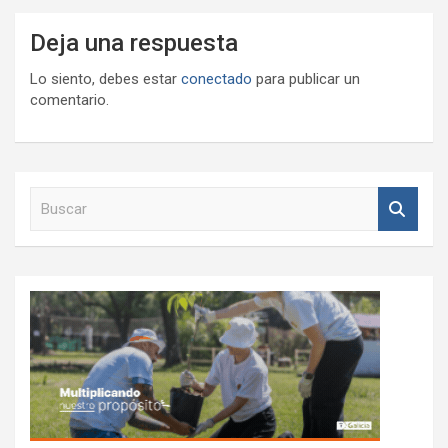
Deja una respuesta
Lo siento, debes estar
conectado
para publicar un
comentario.
B
u
s
c
a
r