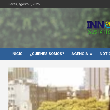
Saltar
jueves, agosto 6, 2026
al
contenido
Innovar Sustentabilida
INICIO
¿QUIÉNES SOMOS?
AGENCIA
NOTI