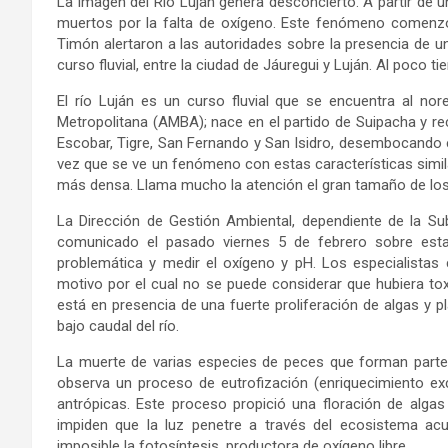
La imagen del Río Luján genera desconcierto. A partir de 
muertos por la falta de oxígeno. Este fenómeno comenzó
Timón alertaron a las autoridades sobre la presencia de u
curso fluvial, entre la ciudad de Jáuregui y Luján. Al poco 
El río Luján es un curso fluvial que se encuentra al no
Metropolitana (AMBA); nace en el partido de Suipacha y rec
Escobar, Tigre, San Fernando y San Isidro, desembocando en
vez que se ve un fenómeno con estas características simi
más densa. Llama mucho la atención el gran tamaño de lo
La Dirección de Gestión Ambiental, dependiente de la Su
comunicado el pasado viernes 5 de febrero sobre esta 
problemática y medir el oxígeno y pH. Los especialistas
motivo por el cual no se puede considerar que hubiera tox
está en presencia de una fuerte proliferación de algas y p
bajo caudal del río.
La muerte de varias especies de peces que forman parte 
observa un proceso de eutrofización (enriquecimiento exc
antrópicas. Este proceso propició una floración de algas 
impiden que la luz penetre a través del ecosistema ac
imposible la fotosíntesis, productora de oxígeno libre.