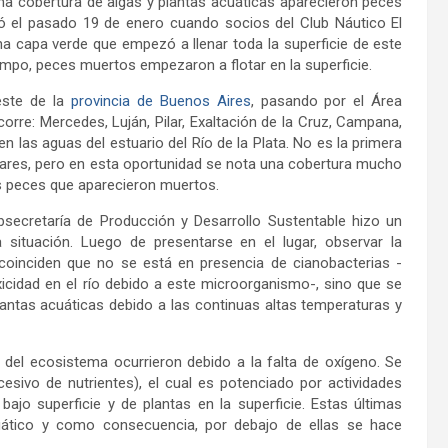
una cobertura de algas y plantas acuáticas aparecieron peces
 el pasado 19 de enero cuando socios del Club Náutico El
na capa verde que empezó a llenar toda la superficie de este
tiempo, peces muertos empezaron a flotar en la superficie.
reste de la
provincia de Buenos Aires
, pasando por el Área
orre: Mercedes, Luján, Pilar, Exaltación de la Cruz, Campana,
 las aguas del estuario del Río de la Plata. No es la primera
lares, pero en esta oportunidad se nota una cobertura mucho
s peces que aparecieron muertos.
bsecretaría de Producción y Desarrollo Sustentable hizo un
situación. Luego de presentarse en el lugar, observar la
 coinciden que no se está en presencia de cianobacterias -
icidad en el río debido a este microorganismo-, sino que se
lantas acuáticas debido a las continuas altas temperaturas y
del ecosistema ocurrieron debido a la falta de oxígeno. Se
esivo de nutrientes), el cual es potenciado por actividades
bajo superficie y de plantas en la superficie. Estas últimas
uático y como consecuencia, por debajo de ellas se hace