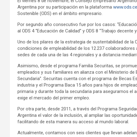
El viernes 8 de noviembre, el Consejo Empresario Argentino
Argentina por su participación en la plataforma
www.ods.ce
Sostenible (ODS) en el ámbito empresario.
Por segundo año consecutivo fue por los casos: “Educación 
al ODS 4 “Educación de Calidad” y ODS 8 “Trabajo decente 
Uno de los pilares de la estrategia de sustentabilidad de l
condiciones de empleabilidad de los 12.237 colaboradores a 
sedes de cada una de las 4 regionales y a distancia mediant
Asimismo, desde el programa Familia Securitas, se promuev
empleados y sus familiares en alianza con el Ministerio de
Secundaria”. Securitas cuenta con el programa de Becas Estí
industria y el Programa Baca 15 años para hijos de emple
primaria y durante toda la secundaria para asegurarnos el
exige el mercado del primer empleo.
Por otra parte, desde 2011, a través del Programa Seguridad
Argentina el valor de la inclusión, al ampliar las oportunid
facilitando de esta manera su acceso al mundo laboral.
Actualmente, contamos con seis clientes que llevan adelan