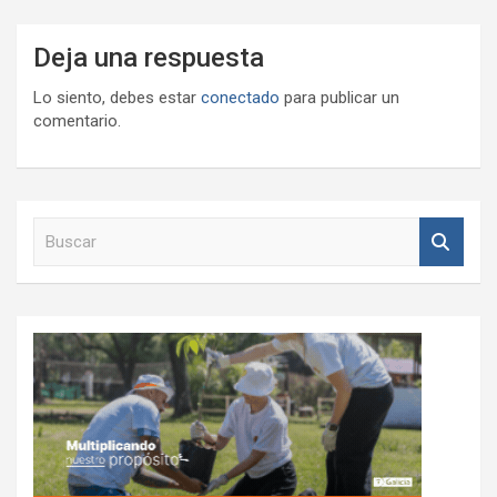
Deja una respuesta
Lo siento, debes estar
conectado
para publicar un
comentario.
B
u
s
c
a
r