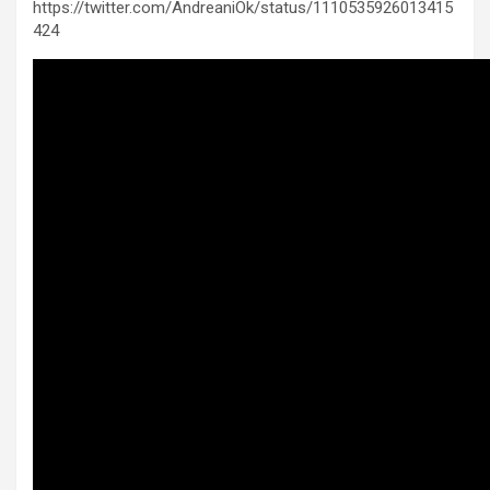
https://twitter.com/AndreaniOk/status/1110535926013415
424