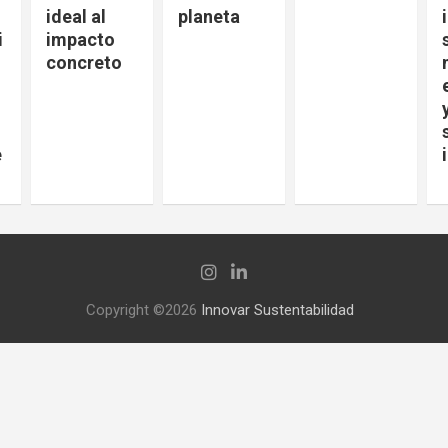
ideal al
planeta
i
impacto
concreto
e
Copyright ©2026
Innovar Sustentabilidad