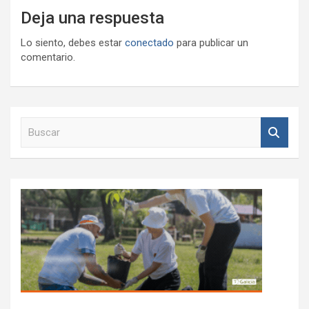
Deja una respuesta
Lo siento, debes estar
conectado
para publicar un
comentario.
B
u
s
c
a
r