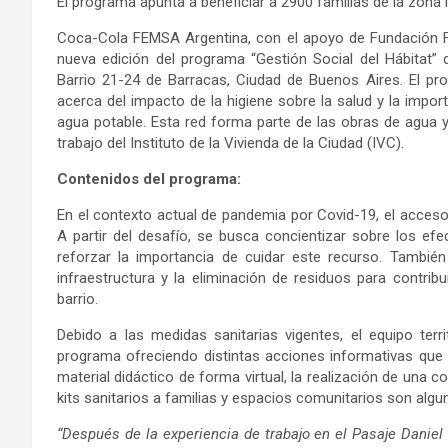
El programa apunta a beneficiar a 2900 familias de la zona l
Coca-Cola FEMSA Argentina, con el apoyo de Fundación 
nueva edición del programa “Gestión Social del Hábitat” q
Barrio 21-24 de Barracas, Ciudad de Buenos Aires. El pro
acerca del impacto de la higiene sobre la salud y la impor
agua potable. Esta red forma parte de las obras de agua 
trabajo del Instituto de la Vivienda de la Ciudad (IVC).
Contenidos del programa:
En el contexto actual de pandemia por Covid-19, el acceso 
A partir del desafío, se busca concientizar sobre los efe
reforzar la importancia de cuidar este recurso. Tambié
infraestructura y la eliminación de residuos para contribui
barrio.
Debido a las medidas sanitarias vigentes, el equipo terr
programa ofreciendo distintas acciones informativas que 
material didáctico de forma virtual, la realización de una 
kits sanitarios a familias y espacios comunitarios son algu
“Después de la experiencia de trabajo en el Pasaje Danie