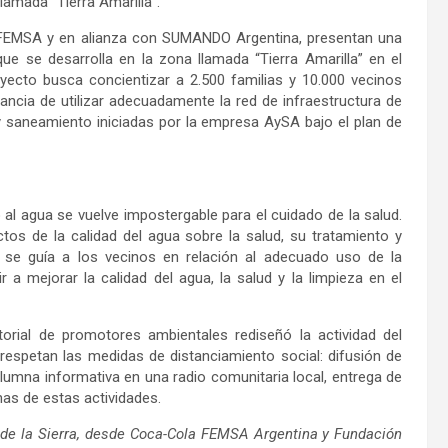
lamada “Tierra Amarilla”.
FEMSA y en alianza con SUMANDO Argentina, presentan una
ue se desarrolla en la zona llamada “Tierra Amarilla” en el
yecto busca concientizar a 2.500 familias y 10.000 vecinos
tancia de utilizar adecuadamente la red de infraestructura de
y saneamiento iniciadas por la empresa AySA bajo el plan de
al agua se vuelve impostergable para el cuidado de la salud.
ctos de la calidad del agua sobre la salud, su tratamiento y
n se guía a los vecinos en relación al adecuado uso de la
r a mejorar la calidad del agua, la salud y la limpieza en el
itorial de promotores ambientales rediseñó la actividad del
respetan las medidas de distanciamiento social: difusión de
columna informativa en una radio comunitaria local, entrega de
nas de estas actividades.
l de la Sierra, desde Coca-Cola FEMSA Argentina y Fundación