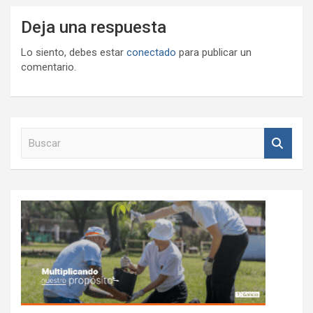
Deja una respuesta
Lo siento, debes estar
conectado
para publicar un
comentario.
B
u
s
c
a
r