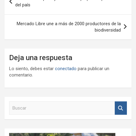
de
del país
entradas
Mercado Libre une a más de 2000 productores de la
biodiversidad
Deja una respuesta
Lo siento, debes estar
conectado
para publicar un
comentario.
B
u
s
c
a