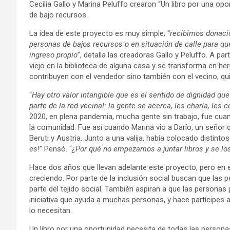
Cecilia Gallo y Marina Peluffo crearon “Un libro por una opo
de bajo recursos.
La idea de este proyecto es muy simple; “
recibimos donaci
personas de bajos recursos o en situación de calle para qu
ingreso propio
”, detalla las creadoras Gallo y Peluffo. A par
viejo en la biblioteca de alguna casa y se transforma en he
contribuyen con el vendedor sino también con el vecino, q
“
Hay otro valor intangible que es el sentido de dignidad 
parte de la red vecinal: la gente se acerca, les charla, les 
2020, en plena pandemia, mucha gente sin trabajo, fue cu
la comunidad. Fue así cuando Marina vio a Darío, un señor q
Beruti y Austria. Junto a una valija, había colocado distint
es
!” Pensó. “
¿Por qué no empezamos a juntar libros y se lo
Hace dos años que llevan adelante este proyecto, pero en 
creciendo. Por parte de la inclusión social buscan que las 
parte del tejido social. También aspiran a que las personas
iniciativa que ayuda a muchas personas, y hace partícipes
lo necesitan.
Un libro por una oportunidad necesita de todas las persona