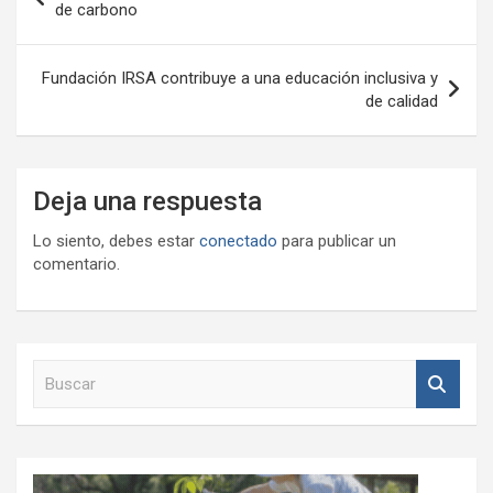
de
de carbono
entradas
Fundación IRSA contribuye a una educación inclusiva y
de calidad
Deja una respuesta
Lo siento, debes estar
conectado
para publicar un
comentario.
B
u
s
c
a
r