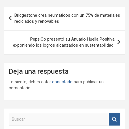
Navegación
Bridgestone crea neumáticos con un 75% de materiales
de
reciclados y renovables
entradas
PepsiCo presentó su Anuario Huella Positiva
exponiendo los logros alcanzados en sustentabilidad
Deja una respuesta
Lo siento, debes estar
conectado
para publicar un
comentario.
B
u
s