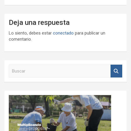
Deja una respuesta
Lo siento, debes estar
conectado
para publicar un
comentario.
B
u
s
c
a
r