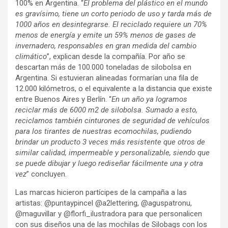
100% en Argentina. “
El problema del plástico en el mundo
es gravísimo, tiene un corto periodo de uso y tarda más de
1000 años en desintegrarse. El reciclado requiere un 70%
menos de energía y emite un 59% menos de gases de
invernadero, responsables en gran medida del cambio
climático
”, explican desde la compañía. Por año se
descartan más de 100.000 toneladas de silobolsa en
Argentina. Si estuvieran alineadas formarían una fila de
12.000 kilómetros, o el equivalente a la distancia que existe
entre Buenos Aires y Berlín. “
En un año ya logramos
reciclar más de 6000 m2 de silobolsa. Sumado a esto,
reciclamos también cinturones de seguridad de vehículos
para los tirantes de nuestras ecomochilas, pudiendo
brindar un producto 3 veces más resistente que otros de
similar calidad, impermeable y personalizable, siendo que
se puede dibujar y luego rediseñar fácilmente una y otra
vez
” concluyen.
Las marcas hicieron partícipes de la campaña a las
artistas: @puntaypincel @a2lettering, @aguspatronu,
@maguvillar y @florfi_ilustradora para que personalicen
con sus diseños una de las mochilas de Silobags con los