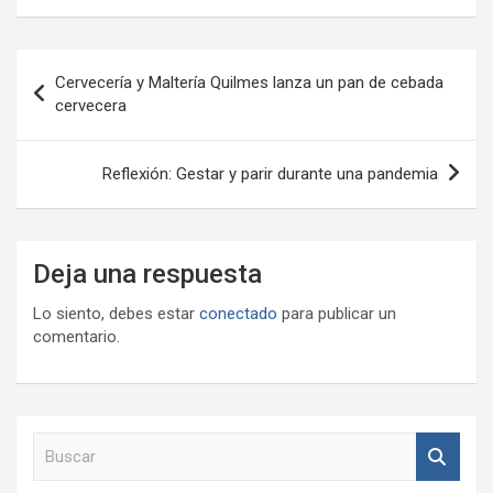
Navegación
Cervecería y Maltería Quilmes lanza un pan de cebada
de
cervecera
entradas
Reflexión: Gestar y parir durante una pandemia
Deja una respuesta
Lo siento, debes estar
conectado
para publicar un
comentario.
B
u
s