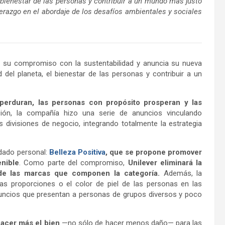
l bienestar de las personas y contribuir a un mundo más justo
erazgo en el abordaje de los desafíos ambientales y sociales
ma su compromiso con la sustentabilidad y anuncia su nueva
 del planeta, el bienestar de las personas y contribuir a un
perduran, las personas con propósito prosperan y las
sión, la compañía hizo una serie de anuncios vinculando
divisiones de negocio, integrando totalmente la estrategia
uidado personal:
Belleza Positiva
, que se propone
promover
enible
. Como parte del compromiso,
Unilever eliminará la
 de las marcas que componen la categoría.
Además, la
las proporciones o el color de piel de las personas en las
uncios que presentan a personas de grupos diversos y poco
acer más el bien
—no sólo de hacer menos daño— para las