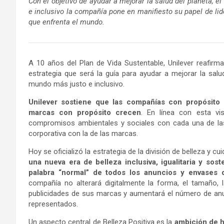
Con el objetivo de ayudar a mejorar la salud del planeta, e
e inclusivo la compañía
pone en manifiesto su papel de lid
que enfrenta el mundo.
A 10 años del Plan de Vida Sustentable, Unilever reafir
estrategia que será la guía para ayudar a mejorar la salud
mundo más justo e inclusivo.
Unilever sostiene que
las compañías con propósito 
marcas con propósito crecen
. En línea con esta vi
compromisos ambientales y sociales con cada una de las 
corporativa con la de las marcas.
Hoy se oficializó la estrategia de la división de belleza y c
una nueva era de belleza inclusiva, igualitaria y sost
palabra “normal” de todos los anuncios y envases
compañía no alterará digitalmente la forma, el tamaño, 
publicidades de sus marcas y aumentará el número de an
representados.
Un aspecto central de Belleza Positiva es la
ambición de h