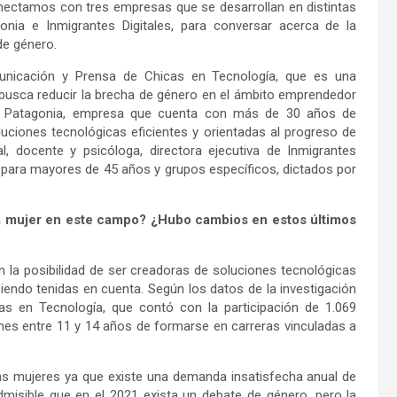
nectamos con tres empresas que se desarrollan en distintas
onia e Inmigrantes Digitales, para conversar acerca de la
 de género.
unicación y Prensa de Chicas en Tecnología, que es una
5 busca reducir la brecha de género en el ámbito emprendedor
e IT Patagonia, empresa que cuenta con más de 30 años de
luciones tecnológicas eficientes y orientadas al progreso de
, docente y psicóloga, directora ejecutiva de Inmigrantes
 para mayores de 45 años y grupos específicos, dictados por
 la mujer en este campo? ¿Hubo cambios en estos últimos
 la posibilidad de ser creadoras de soluciones tecnológicas
endo tenidas en cuenta. Según los datos de la investigación
cas en Tecnología, que contó con la participación de 1.069
enes entre 11 y 14 años de formarse en carreras vinculadas a
s mujeres ya que existe una demanda insatisfecha anual de
admisible que en el 2021 exista un debate de género, pero la