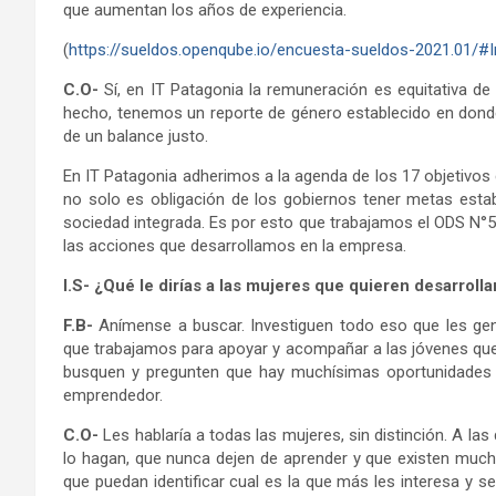
que aumentan los años de experiencia.
(
https://sueldos.openqube.io/encuesta-sueldos-2021.01/#I
C.O-
Sí, en IT Patagonia la remuneración es equitativa d
hecho, tenemos un reporte de género establecido en dond
de un balance justo.
En IT Patagonia adherimos a la agenda de los 17 objetivos 
no solo es obligación de los gobiernos tener metas esta
sociedad integrada. Es por esto que trabajamos el ODS N°5
las acciones que desarrollamos en la empresa.
I.S- ¿Qué le dirías a las mujeres que quieren desarroll
F.B-
Anímense a buscar. Investiguen todo eso que les g
que trabajamos para apoyar y acompañar a las jóvenes que q
busquen y pregunten que hay muchísimas oportunidades p
emprendedor.
C.O-
Les hablaría a todas las mujeres, sin distinción. A las
lo hagan, que nunca dejen de aprender y que existen much
que puedan identificar cual es la que más les interesa y se