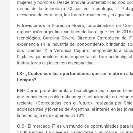
mujeres y hombres. Desde Innovar Sustentabilidad nos co
ramas de la tecnología: Chicas en Tecnología, IT Patag
relevancia de esta área, las transformaciones y la equidad
Entrevistamos a Florencia Boero, coordinadora de Com
organización argentina, sin fines de lucro, que desde 201
tecnológico. Carolina Olivera, Directora Estratégica d
experiencia en la industria del conocimiento, brindando so
sus clientes. Y a Veronica Capurro, emprendedora social
Digitales que implementan propuestas de formación digital
Instructores digitales con discapacidad.
I.S- ¿Cuáles son las oportunidades que se le abren a
tiempos?
F.B-
Como parte del ámbito tecnológico las mujeres tienen
que consideren problemáticas que actualmente no están si
reciente, «Conectadas con el futuro», realizada por Chi
adolescentes y jóvenes de Argentina, el interés en las jóv
la tecnología es de apenas un 10%.
C.O-
El mercado IT es un mundo de oportunidades para la
5.000 perfiles. La clave es capacitarse y animarse. Es in