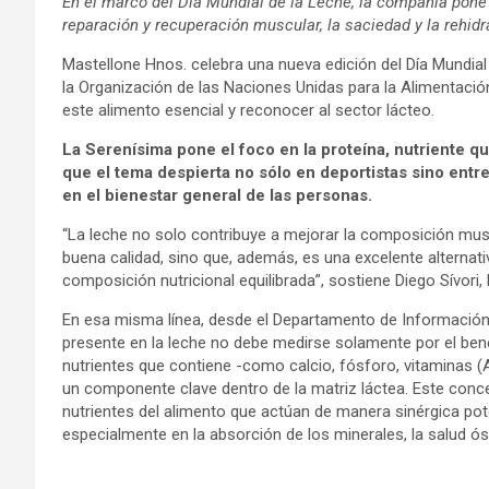
En el marco del Día Mundial de la Leche, la compañía pone f
reparación y recuperación muscular, la saciedad y la rehidr
Mastellone Hnos. celebra una nueva edición del Día Mundial
la Organización de las Naciones Unidas para la Alimentación 
este alimento esencial y reconocer al sector lácteo.
La Serenísima pone el foco en la proteína, nutriente qu
que el tema despierta no sólo en deportistas sino entr
en el bienestar general de las personas.
“La leche no solo contribuye a mejorar la composición mus
buena calidad, sino que, además, es una excelente alternativ
composición nutricional equilibrada”, sostiene Diego Sívori,
En esa misma línea, desde el Departamento de Información
presente en la leche no debe medirse solamente por el benef
nutrientes que contiene -como calcio, fósforo, vitaminas (A
un componente clave dentro de la matriz láctea. Este concep
nutrientes del alimento que actúan de manera sinérgica pot
especialmente en la absorción de los minerales, la salud 