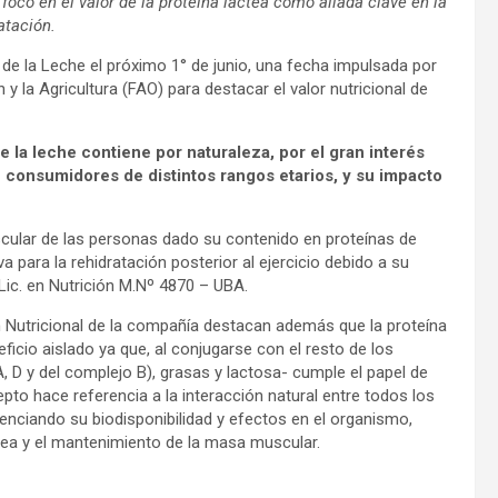
oco en el valor de la proteína láctea como aliada clave en la
atación.
 de la Leche el próximo 1° de junio, una fecha impulsada por
y la Agricultura (FAO) para destacar el valor nutricional de
e la leche contiene por naturaleza, por el gran interés
e consumidores de distintos rangos etarios, y su impacto
cular de las personas dado su contenido en proteínas de
a para la rehidratación posterior al ejercicio debido a su
 Lic. en Nutrición M.Nº 4870 – UBA.
 Nutricional de la compañía destacan además que la proteína
icio aislado ya que, al conjugarse con el resto de los
, D y del complejo B), grasas y lactosa- cumple el papel de
to hace referencia a la interacción natural entre todos los
enciando su biodisponibilidad y efectos en el organismo,
ósea y el mantenimiento de la masa muscular.