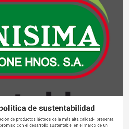
olítica de sustentabilidad
zación de productos lácteos de la más alta calidad-, presenta
promiso con el desarrollo sustentable, en el marco de un