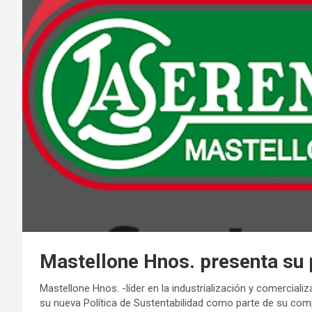
Mastellone Hnos. presenta su p
Mastellone Hnos. -líder en la industrialización y comerciali
su nueva Política de Sustentabilidad como parte de su com